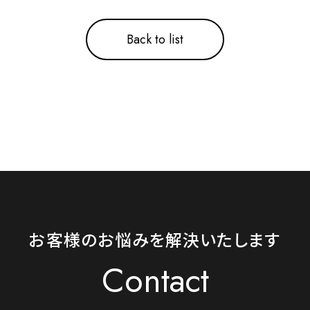
Back to list
お客様のお悩みを解決いたします
Contact