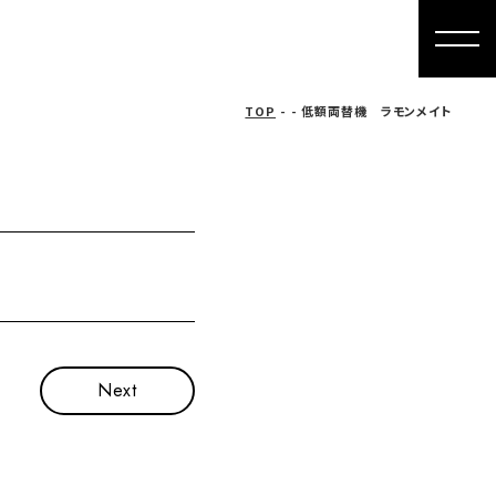
For overseas
Company
Contact
TOP
- - 低額両替機 ラモンメイト
Next