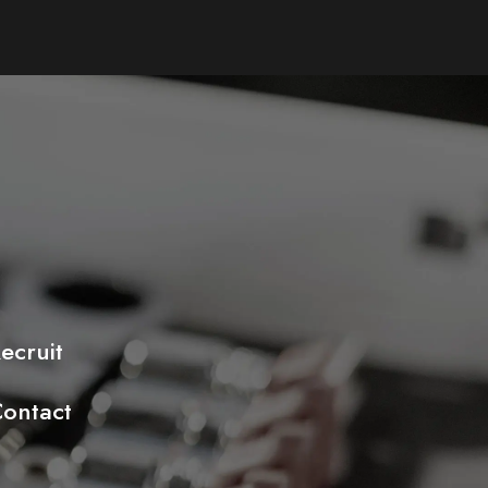
ecruit
ontact