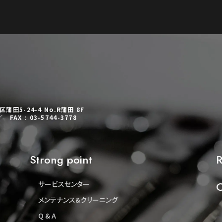
蒲田5-24-4 No.R蒲田 8F
／ FAX : 03-5744-3778
Strong point
R
サービスセンター
C
メンテナンス&クリーニング
Q & A